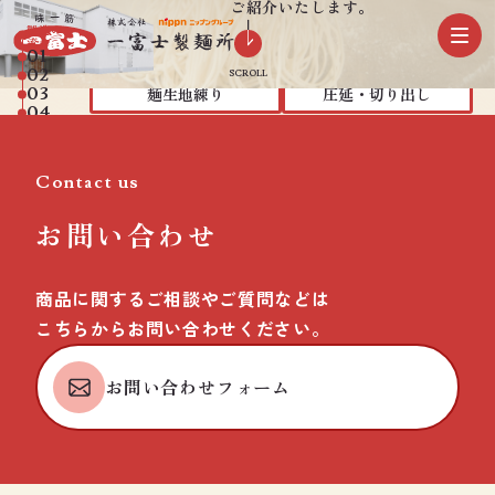
ご紹介いたします。
製造の
製麺
流れ
01
02
SCROLL
STEP
02
STEP
03
03
麺生地練り
圧延・切り出し
04
取り組み
の
美
味
し
さ
へ
05
茹で
調理
06
07
Contact us
STEP
04
STEP
05
麺茹で
食材調理
事業内容
Deliciousness
お問い合わせ
盛付
出荷
企業情報TOP
先進の設備
STEP
06
STEP
07
商品に関するご相談やご質問などは
トッピング
出荷
こちらからお問い合わせください。
採用情報TOP
会社方針
品質へのこだわり
お問い合わせフォーム
新卒採用
会社概要
美味しさへの取り組み
キャリア採用
女性の活躍に関する取り組み
（女性活躍推進法）