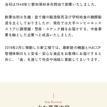
当社は1948年に愛知県知多市岡田で創業いたしました。
創業当初は生麺・茹で麺の製造販売及び学校給食の
麺類製
造を主としておりましたが、
現在では大手コンビニエンス
ストアに
調理麺・惣菜・スナック麺をお届けする、
中食事
業を軸とした企業へと成長いたしました。
2019年2月に稼動した新工場では、
最新鋭の機器とHACCP
管理体制のもと
安全・安心な食品をお客様にお届けすると
共に、
「食」を通じて社会や地域に貢献してまいります。
Our Service