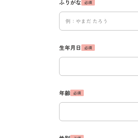
ふりがな
必須
生年月日
必須
年齢
必須