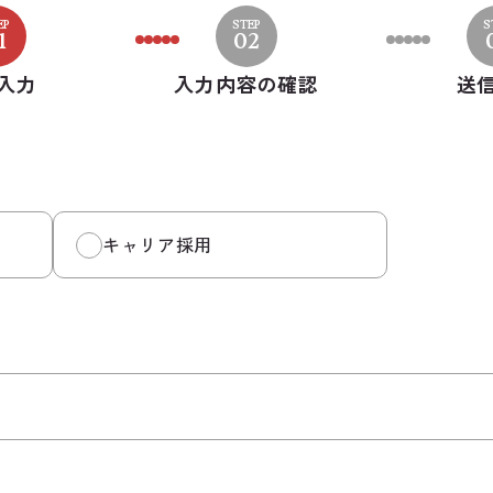
EP
STEP
S
1
02
入力
入力内容の
確認
送
キャリア採用