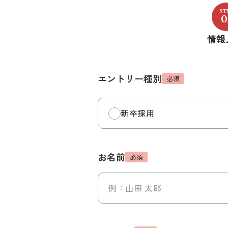
ST
0
情報
エントリー種別
必須
新卒採用
お名前
必須